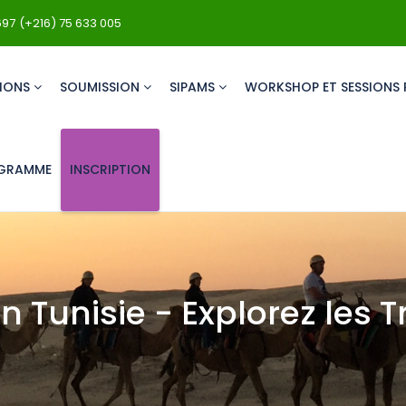
697
(+216) 75 633 005
IONS
SOUMISSION
SIPAMS
WORKSHOP ET SESSIONS 
GRAMME
INSCRIPTION
en Tunisie - Explorez les T