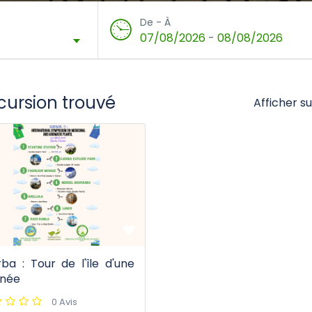
De - À
07/08/2026
-
08/08/2026
xcursion trouvé
Afficher su
rba : Tour de l'île d'une
rnée
0 Avis