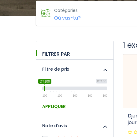
Catégories
1 e
FILTRER PAR
Filtre de prix
DT100
DT100
100
100
100
100
100
APPLIQUER
Dje
jou
Note d'avis